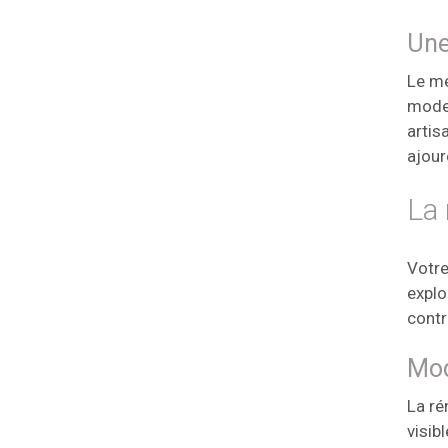
Une
Le mé
moder
artis
ajouré
La 
Votre
explo
contr
Mod
La ré
visib