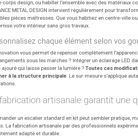
-corps design, ou habiller l'ensemble avec des matériaux c
NCE METAL DESIGN intervient régulièrement pour transformer
ables pièces maîtresses. Que vous habitiez en centre-ville ou
nise votre intérieur sans gros travaux.
sonnalisez chaque élément selon vos go
novation vous permet de repenser complètement l'apparence 
angements sous les marches ? Intégrer un éclairage LED da
 ajouré qui laisse passer la lumière ?
Toutes ces modificat
er à la structure principale
. Le sur-mesure s'applique aut
ations.
fabrication artisanale garantit une q
nder un escalier standard en kit peut sembler pratique, m
es. La fabrication artisanale par des professionnels expérim
itement adapté et durable.