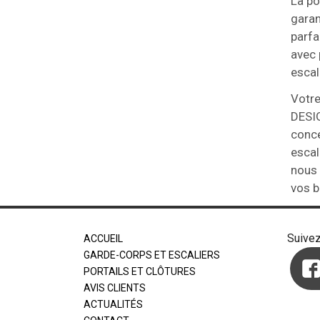
La po
garan
parfa
avec 
escal
Votre
DESIG
conce
escal
nous 
vos b
Suive
ACCUEIL
GARDE-CORPS ET ESCALIERS
PORTAILS ET CLÔTURES
AVIS CLIENTS
ACTUALITÉS