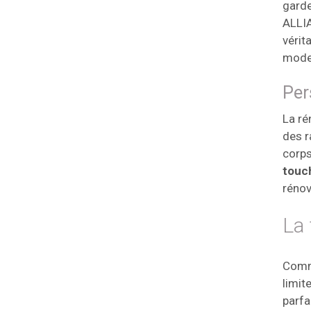
garde
ALLIA
vérit
moder
Per
La ré
des r
corps
touch
rénov
La 
Comma
limit
parfa