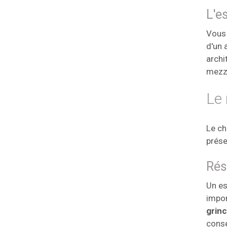
L'e
Vous 
d'un 
archi
mezz
Le 
Le ch
prése
Rés
Un es
impor
grin
conse