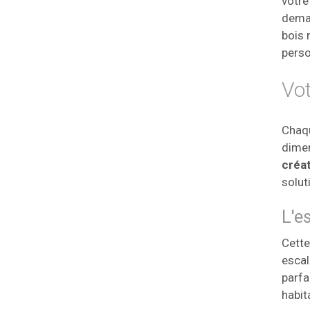
votre
deman
bois 
perso
Vot
Chaqu
dimen
créa
solut
L'e
Cette
escal
parfa
habit