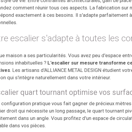
 style de vie. Entre contraintes architecturales, gain de pla
dez comment réunir tous ces aspects. La fabrication sur m
répond exactement à ces besoins. Il s'adapte parfaitement à 
nnelles.
re escalier s'adapte à toutes les co
e maison a ses particularités. Vous avez peu d'espace entr
sions inhabituelles ?
L'escalier sur mesure transforme c
tives
. Les artisans d'ALLIANCE METAL DESIGN étudient votre
ion qui s'intègre naturellement dans votre intérieur.
scalier quart tournant optimise vos surfa
 configuration pratique vous fait gagner de précieux mètres
ier droit qui nécessite un long passage, le quart tournant pi
itement dans un angle. Vous profitez d'un espace de circula
able dans vos pièces.