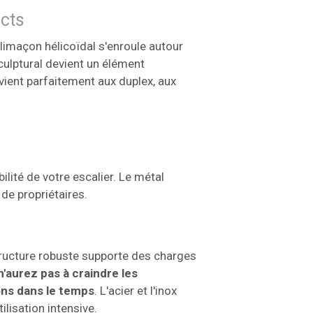
acts
limaçon hélicoïdal s'enroule autour
culptural devient un élément
nvient parfaitement aux duplex, aux
ilité de votre escalier. Le métal
de propriétaires.
structure robuste supporte des charges
'aurez pas à craindre les
ons dans le temps
. L'acier et l'inox
lisation intensive.