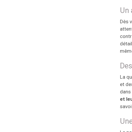
Un 
Dès v
atten
contr
détai
même 
Des
La qu
et de
dans 
et le
savoi
Une